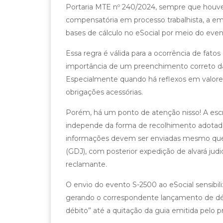
Portaria MTE nº 240/2024, sempre que hou
compensatória em processo trabalhista, a emp
bases de cálculo no eSocial por meio do eve
Essa regra é válida para a ocorrência de fatos
importância de um preenchimento correto das
Especialmente quando há reflexos em valore
obrigações acessórias.
Porém, há um ponto de atenção nisso! A escri
independe da forma de recolhimento adotada 
informações devem ser enviadas mesmo que o
(GDJ), com posterior expedição de alvará judi
reclamante.
O envio do evento S-2500 ao eSocial sensibi
gerando o correspondente lançamento de dé
débito” até a quitação da guia emitida pelo p